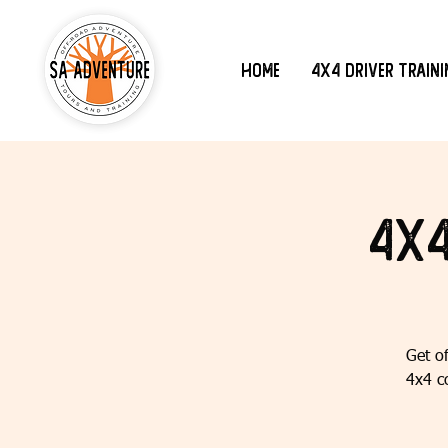
Home
4x4 Driver Train
4x4
Get of
4x4 co