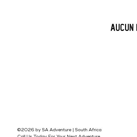
Aucun 
©2026 by SA Adventure | South Africa
Call Us Today For Your Next Adventure